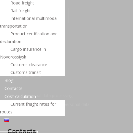
D2D Logistics Group
Road freight
Rail freight
ASK A QUESTION
International multimodal
transportation
Menu
Product certification and
Main
declaration
About the company
Cargo insurance in
Novorossiysk
Services
Customs clearance
Contacts
Customs transit
Costing calculation
Blog
Contacts
Policy of personal data processing
Сost calculation
Current freight rates for
Consent to the processing of personal data
routes
Contacts