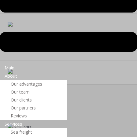
Main
About
Our advantages
Our team
Our clients
Our partners
Reviews
Services
Sea ​​freight