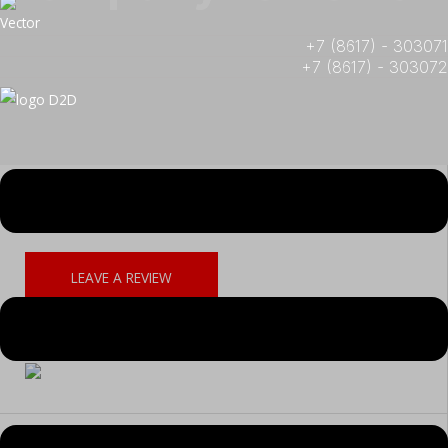
+7 (8617) - 303071
+7 (8617) - 303072
Would you like to leave a review about our company? You can
fill out the form on the button below.
LEAVE A REVIEW