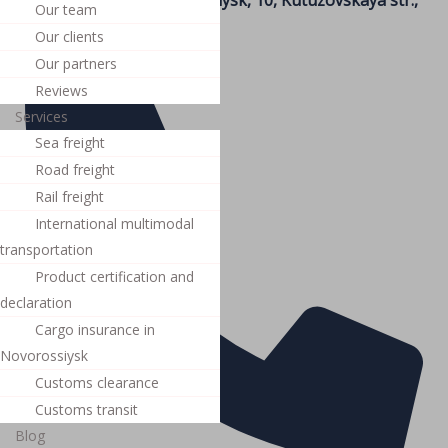
Russia, 353900, Novorossiysk, 10, Kutuzovskaya str.,
Our team
of. 352 (5th floor)
Our clients
Our partners
Reviews
Services
Sea ​​freight
Road freight
Rail freight
International multimodal
transportation
Product certification and
declaration
Cargo insurance in
Novorossiysk
Customs clearance
Customs transit
Blog