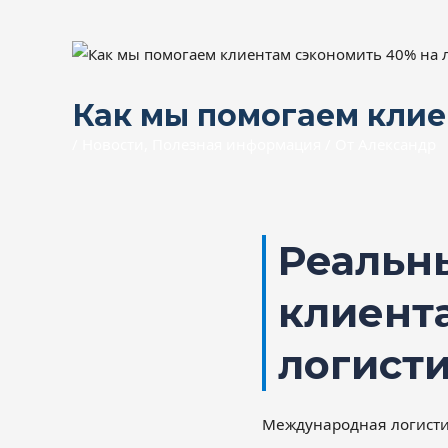
Как мы помогаем клие
/
Новости
,
Полезная информация
/ От
Александр
Реальн
клиент
логист
Международная логистик