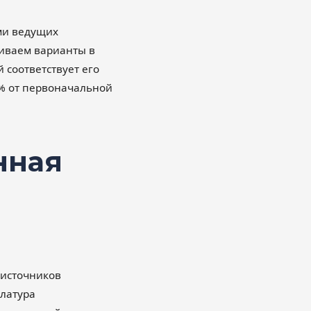
ми ведущих
иваем варианты в
соответствует его
5% от первоначальной
нная
источников
латура