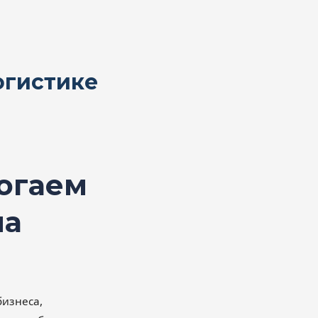
огистике
огаем
на
бизнеса,