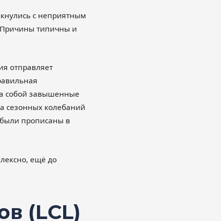
лкнулись с неприятным
. Причины типичны и
ия отправляет
равильная
 за собой завышенные
та сезонных колебаний
е были прописаны в
лексно, ещё до
ов (LCL)