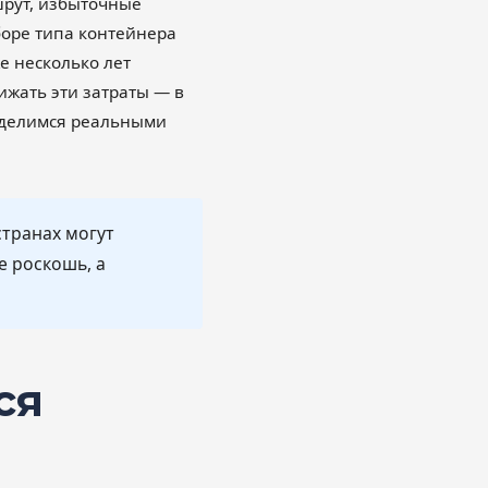
рут, избыточные
оре типа контейнера
е несколько лет
жать эти затраты — в
 делимся реальными
странах могут
е роскошь, а
ся