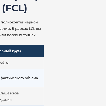
(FCL)
 с полноконтейнерной
артии. В рамках LCL вы
или весовых тоннах.
борный груз)
куб. м
 фактического объёма
ольше из-за
идации