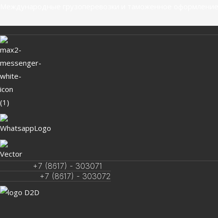
Перейти
Меню
Меню
Навигация
Международные грузоперевозки и таможенное оформление
к
по
содержимому
записям
+7 (8617) - 303071
+7 (8617) - 303072