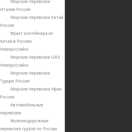
Морские перевозки
Италия Россия
Морские перевозки Китай
Россия
Фрахт контейнера из
Китая в Россию
Новороссийск
Морские перевозки ОАЭ
Новороссийск
Морские перевозки
Турция Россия
Морские перевозки Иран
Россия
Автомобильные
перевозки
Железнодорожные
перевозки грузов по России