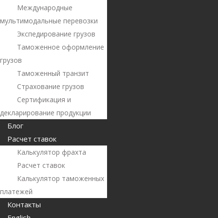
Международные
мультимодальные перевозки
Экспедирование грузов
Таможенное оформление
грузов
Таможенный транзит
Страхование грузов
Сертификация и
декларирование продукции
Блог
Расчет ставок
Калькулятор фрахта
Расчет ставок
Калькулятор таможенных
платежей
Контакты
English