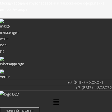
Перейти
Международные грузоперевозки и таможенное оформление
к
импорт/экспорт
содержимому
+7 (8617) - 303071
+7 (8617) - 303072
Меню
ЛИЧНЫЙ КАБИНЕТ