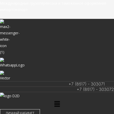
Перейти
Международные грузоперевозки и таможенное оформление
к
импорт/экспорт
содержимому
+7 (8617) - 303071
+7 (8617) - 303072
Меню
ЛИЧНЫЙ КАБИНЕТ