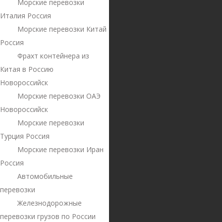
Морские перевозки
Италия Россия
Морские перевозки Китай
Россия
Фрахт контейнера из
Китая в Россию
Новороссийск
Морские перевозки ОАЭ
Новороссийск
Морские перевозки
Турция Россия
Морские перевозки Иран
Россия
Автомобильные
перевозки
Железнодорожные
перевозки грузов по России