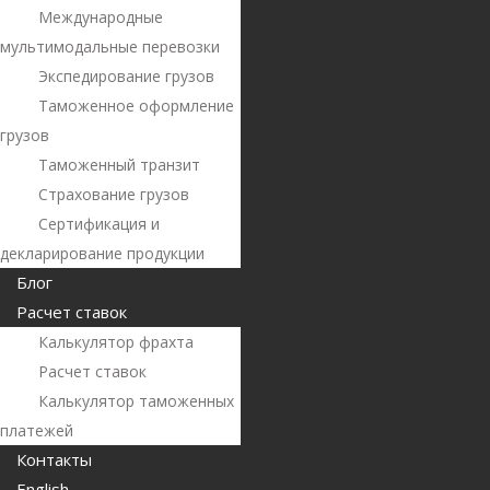
Международные
мультимодальные перевозки
Экспедирование грузов
Таможенное оформление
грузов
Таможенный транзит
Страхование грузов
Сертификация и
декларирование продукции
Блог
Расчет ставок
Калькулятор фрахта
Расчет ставок
Калькулятор таможенных
платежей
Контакты
English