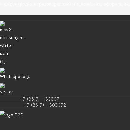
Перейти
Меню
Меню
Навигация
Международные грузоперевозки и таможенное оформление
к
по
содержимому
записям
+7 (8617) - 303071
+7 (8617) - 303072