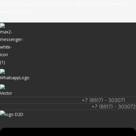
Перейти
Меню
Меню
Международные грузоперевозки и таможенное оформление
к
импорт/экспорт
содержимому
+7 (8617) - 303071
+7 (8617) - 303072