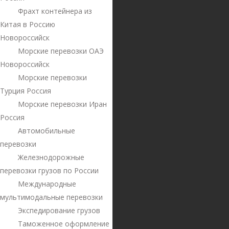
Фрахт контейнера из
Китая в Россию
Новороссийск
Морские перевозки ОАЭ
Новороссийск
Морские перевозки
Турция Россия
Морские перевозки Иран
Россия
Автомобильные
перевозки
Железнодорожные
перевозки грузов по России
Международные
мультимодальные перевозки
Экспедирование грузов
Таможенное оформление