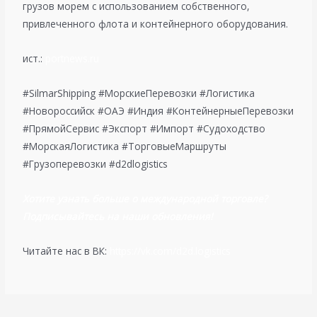
грузов морем с использованием собственного,
привлеченного флота и контейнерного оборудования.
ист.:
portnews.ru
#SilmarShipping #МорскиеПеревозки #Логистика
#Новороссийск #ОАЭ #Индия #КонтейнерныеПеревозки
#ПрямойСервис #Экспорт #Импорт #Судоходство
#МорскаяЛогистика #ТорговыеМаршруты
#Грузоперевозки #d2dlogistics
Хотите узнать больше о международной торговле?
Подписывайтесь на наши обновления!
Читайте нас в ВК:
https://vk.com/d2d.logistics