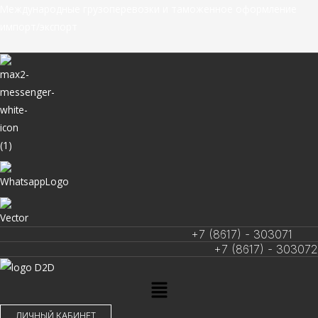
Перейти
Международные грузоперевозки и таможенное оформление
к
импорт/экспорт
содержимому
+7 (8617) - 303071
+7 (8617) - 303072
Меню
ЛИЧНЫЙ КАБИНЕТ