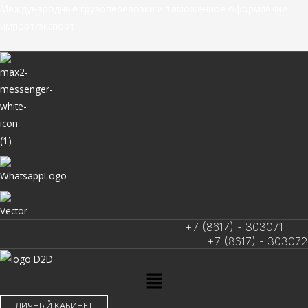
Перейти
Международные грузоперевозки и таможенное оформление
к
импорт/экспорт
содержимому
+7 (8617) - 303071
+7 (8617) - 303072
Меню
ЛИЧНЫЙ КАБИНЕТ