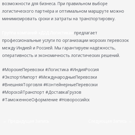
возможности для бизнеса. При правильном выборе
логистического партнёра и оптимальном маршруте можно
минимизировать сроки и затраты на транспортировку.
Группа компаний «Д2Д Логистика»
предлагает
профессиональные услуги по организации морских перевозок
между Индией и Россией. Мы гарантируем надёжность,
оперативность и экономичность логистических решений.
#МорскиеПеревозки #Логистика #ИндияРоссия
#ЭкспортИмпорт #МеждународныеПеревозки
#ВнешняяТорговля #КонтейнерныеПеревозки
#МорскойТранспорт #ДоставкаГрузов
#ТаможенноеОформление #Новороссийск
←
Предыдущая Запись
Следующая Запись
→