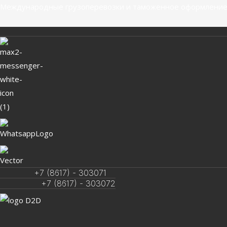
Перейти
Международные грузоперевозки и таможенное оформление
к
содержимому
+7 (8617) - 303071
+7 (8617) - 303072