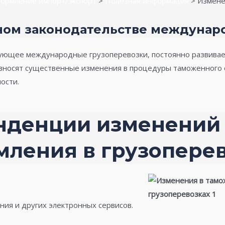
ормление импорт/экспорт
>
Полезная информация
>
Измене
ом законодательстве междунар
ующее международные грузоперевозки, постоянно развивает
вносят существенные изменения в процедуры таможенного 
ости.
нденции изменений
ления в грузопере
ия и других электронных сервисов.