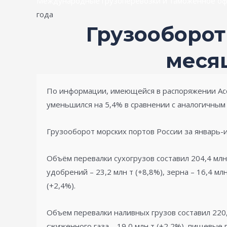
Международные грузоперевозки и таможенное оф
года
Грузооборот
меся
По информации, имеющейся в распоряжении Асс
уменьшился на 5,4% в сравнении с аналогичным 
Грузооборот морских портов России за январь-
Объём перевалки сухогрузов составил 204,4 млн т
удобрений – 23,2 млн т (+8,8%), зерна – 16,4 млн
(+2,4%).
Объем перевалки наливных грузов составил 220,8 
сжиженного газа – 19,0 млн т (+2,2%), пищевые г