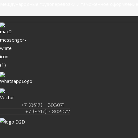
Перейти
Международные грузоперевозки и таможенное оформление
к
содержимому
+7 (8617) - 303071
+7 (8617) - 303072