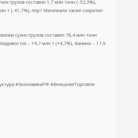
хих грузов составил 1,7 млн тонн (-52,3%),
лн т (-41,7%), порт Махачкала также сократил
валки сухих грузов составил 78,4 млн тонн
Владивосток – 19,7 млн т (+4,7%), Ванино – 17,9
руктура #ЭкономикаРФ #ВнешняяТорговля