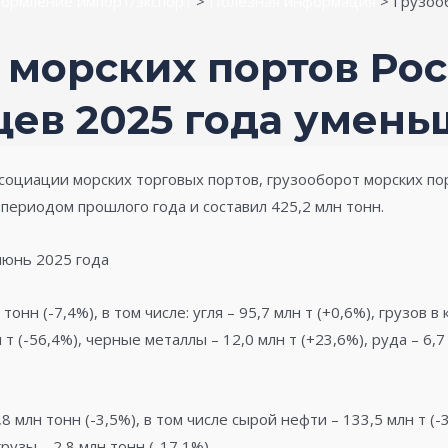
ормление импорт/экспорт
>
Полезная информация
>
Грузоо
 морских портов Рос
цев 2025 года умень
оциации морских торговых портов, грузооборот морских пор
периодом прошлого года и составил 425,2 млн тонн.
июнь 2025 года
онн (-7,4%), в том числе: угля – 95,7 млн т (+0,6%), грузов в
 т (-56,4%), черные металлы – 12,0 млн т (+23,6%), руда – 6,7
млн тонн (-3,5%), в том числе сырой нефти – 133,5 млн т (-3
рузы – 2,8 млн тонн (-17,1%).