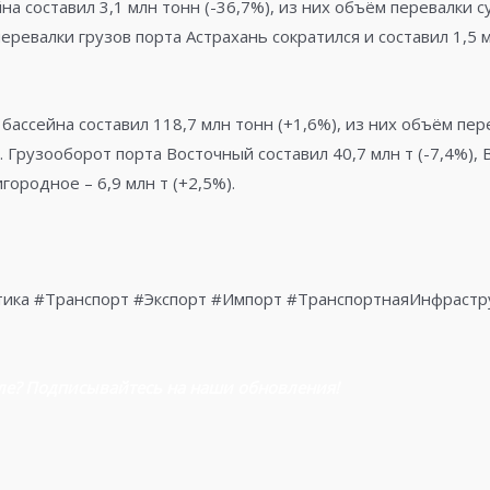
а составил 3,1 млн тонн (-36,7%), из них объём перевалки су
перевалки грузов порта Астрахань сократился и составил 1,5 м
ассейна составил 118,7 млн тонн (+1,6%), из них объём пере
). Грузооборот порта Восточный составил 40,7 млн т (-7,4%), 
игородное – 6,9 млн т (+2,5%).
тика #Транспорт #Экспорт #Импорт #ТранспортнаяИнфраст
ле? Подписывайтесь на наши обновления!