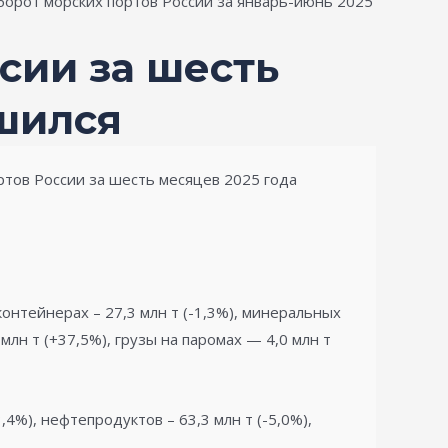
борот морских портов России за январь-июнь 2025
сии за шесть
шился
тов России за шесть месяцев 2025 года
 контейнерах – 27,3 млн т (-1,3%), минеральных
 млн т (+37,5%), грузы на паромах — 4,0 млн т
,4%), нефтепродуктов – 63,3 млн т (-5,0%),