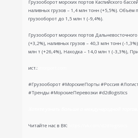
Грузооборот морских портов Каспийского бассейн
наливных грузов – 1,4 млн тонн (+5,5%). Объём 
грузооборот до 1,5 млн т (-9,4%).
Грузооборот морских портов Дальневосточного б
(+3,2%), наливных грузов – 40,3 млн тонн (-1,3%
млн т (+26,4%), Находка – 14,0 млн т (-3,3%), Пр
ист.:
morport.com
#Грузооборот #МорскиеПорты #Россия #Логис
#Тренды #МорскиеПеревозки #d2dlogistics
Хотите узнать больше о международной торгов
Читайте нас в ВК:
https://vk.com/d2d.logistics