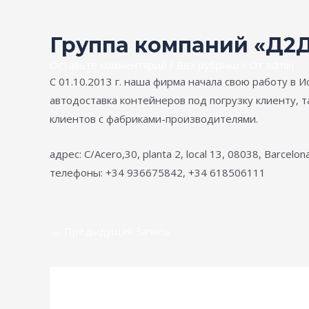
Группа компаний «Д2Д 
Оставьте комментарий
/
Без рубрики
/ От
admin
С 01.10.2013 г. наша фирма начала свою работу в Ис
автодоставка контейнеров под погрузку клиенту, 
клиентов с фабриками-производителями.
адрес: C/Acero,30, planta 2, local 13, 08038, Barcelon
телефоны: +34 936675842, +34 618506111
←
Предыдущая Запись