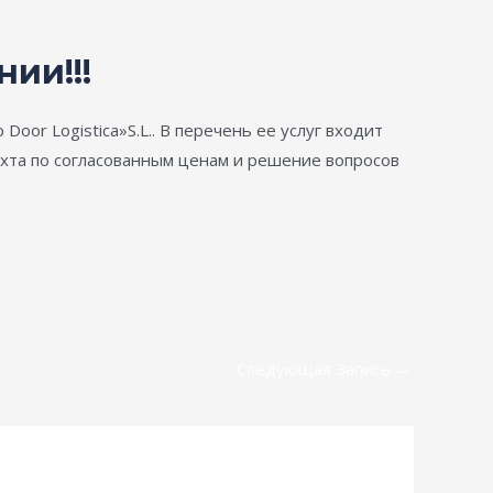
ии!!!
Door Logistica»S.L.. В перечень ее услуг входит
ахта по согласованным ценам и решение вопросов
Следующая Запись
→