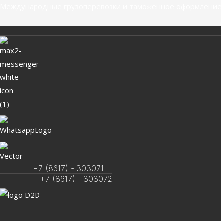
Перейти
Навигация
Международные грузоперевозки и таможенное оформление
к
по
содержимому
записям
+7 (8617) - 303071
+7 (8617) - 303072